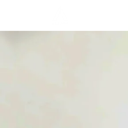
Home
Noso