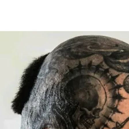
tros
Roster
Blog
Sync Licensing
Con