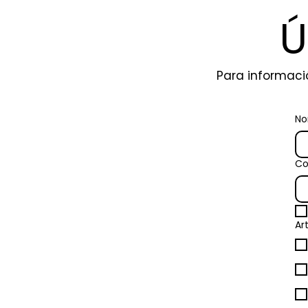
Ú
Para informaci
No
Co
Ar